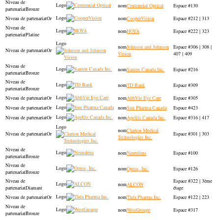
Centennial Optical
130
Bronze
Or
CooperVision
212 | 313
HOYA
222 | 323
Platine
Johnson and Johnson
306 | 308 |
Or
Vision
407 | 409
Santen Canada Inc.
216
Bronze
TD Bank
309
Bronze
Or
AbbVie Eye Care
305
Or
Sun Pharma Canada
423
Or
Apellis Canada Inc.
316 | 417
Clarion Medical
Or
301 | 303
Technologies Inc.
Neurolens
100
Bronze
Optos, Inc.
126
Bronze
322 | 3ème
ALCON
Diamant
étage
Or
Théa Pharma Inc.
122 | 223
WestGroupe
317
Bronze