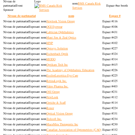
BMS Canada Risk
Event
no booth
Services
Sponsor
Niveau de partenariat
nom
Espace #
Exposant
Newlook Vision Group
116
Exposant
OGI Eyewear
106
Exposant
Labtician Ophthalmics
431
Exposant
Maui Jim & Zeal Optics
425
Exposant
MNP
102
Exposant
Optosys Solution
227
Exposant
Eschenbach Optik
324
Exposant
MODO
314
Exposant
Optikam Tech Inc
415
Exposant
The Academy of Ophthalmic Education
226
Exposant
EssilorLuxottica Eye Care
225
Exposant
RetinaLogik Inc.
325
Exposant
Valeo Pharma Inc.
403
Exposant
OSI Group
231
Exposant
NewLook
112
Exposant
Greiche & Scaff
114
Exposant
Ronor
224
Exposant
Optical Vision Group
331
Exposant
Tecksoft Inc.
234
Exposant
MacuMira Therapeutic Inc
230
Exposant
Canadian Association of Optometrists (CAO)
332