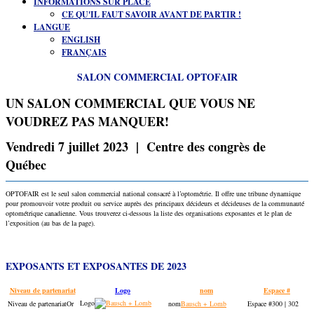
INFORMATIONS SUR PLACE
CE QU'IL FAUT SAVOIR AVANT DE PARTIR !
LANGUE
ENGLISH
FRANÇAIS
SALON COMMERCIAL OPTOFAIR
UN SALON COMMERCIAL QUE VOUS NE
VOUDREZ PAS MANQUER!
Vendredi 7 juillet 2023 | Centre des congrès de
Québec
OPTOFAIR est le seul salon commercial national consacré à l’optométrie. Il offre une tribune dynamique
pour promouvoir votre produit ou service auprès des principaux décideurs et décideuses de la communauté
optométrique canadienne. Vous trouverez ci-dessous la liste des organisations exposantes et le plan de
l’exposition (au bas de la page).
EXPOSANTS ET EXPOSANTES DE 2023
Niveau de partenariat
Logo
nom
Espace #
Or
Bausch + Lomb
300 | 302