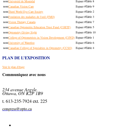
Université de Montréal
Table 8
Canadian Vision Care
Table 9
Third World Eye Care Society
Table 2
Fondation des maladies de l'oeil (FMO)
Table 3
Vision Therapy Canada
Table 7
Canadian Optometric Education Trust Fund (COETF)
Table 5
Optometry Giving Sight
Table 10
College of Optometrists in Vision Development (COVD)
Table 1
University of Waterloo
Table 6
Canadian College of Specialties in Optometry (CCSO)
Table 4
PLAN DE L’EXPOSITION
Voir le plan d'étage
Communiquez avec nous
234 avenue Argyle.
Ottawa, ON K2P 1B9
t. 613-235-7924 ext. 225
congress@opto.ca