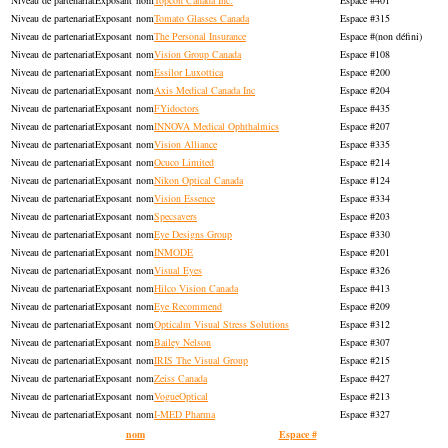
Exposant
Topcon Canada Inc.
401
Exposant
Tomato Glasses Canada
315
Exposant
The Personal Insurance
(non défini)
Exposant
Vision Group Canada
108
Exposant
Essilor Luxottica
200
Exposant
Axis Medical Canada Inc
204
Exposant
FYidoctors
435
Exposant
INNOVA Medical Ophthalmics
207
Exposant
Vision Alliance
335
Exposant
Ocuco Limited
214
Exposant
Nikon Optical Canada
124
Exposant
Vision Essence
334
Exposant
Specsavers
203
Exposant
Eye Designs Group
330
Exposant
INMODE
201
Exposant
Visual Eyes
326
Exposant
Hilco Vision Canada
413
Exposant
Eye Recommend
209
Exposant
Opticalm Visual Stress Solutions
312
Exposant
Bailey Nelson
307
Exposant
IRIS The Visual Group
215
Exposant
Zeiss Canada
427
Exposant
VogueOptical
213
Exposant
I-MED Pharma
327
nom
Espace #