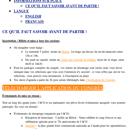
INFORMATIONS SUR PLACE
CE QU'IL FAUT SAVOIR AVANT DE PARTIR !
LANGUE
ENGLISH
FRANÇAIS
CE QU'IL FAUT SAVOIR AVANT DE PARTIR !
Inscription / Billets et mise à jour des sessions
Où récupérer votre badge :
Le mercredi 5 juillet, retrait au
Hilton
, 1er étage (au-dessus du rez-de-chaussée) entre
15h et 19h.
Du jeudi au samedi, retrait au
Centre des Congrès de Québec
, foyer du 2e étage, entre
6h30 et 16h30.
Pour les packages complets du congrès, vos tickets de réseautage sont inclus mais vous devez
indiquer dans vos sélections que vous avez l'intention d'y assister ; si vous n'êtes pas sûr de vos
sélections, vous pouvez vous reconnecter à l'inscription en place.
Vos choix d'agenda à partir du 26 juin seront téléchargés dans
l'Application du Congrès
.
TÉLÉCHARGER L'APPLICATION DU CONGRÈS
Événements de mise en réseau :
Tout au long des quatre jours, l'ACO et ses partenaires ont prévu divers événements auxquels vous pourrez
participer. En voici un résumé :
Événements de réseautage (organisés par l'ACO)
Réception de bienvenue - 5 juillet au Hilton : Venez célébrer le coup d'envoi et une
célébration spéciale pour le 75e anniversaire de l'ACO.
Optofair
– la plus grande foire commerciale nationale au Canada pour les optométristes,