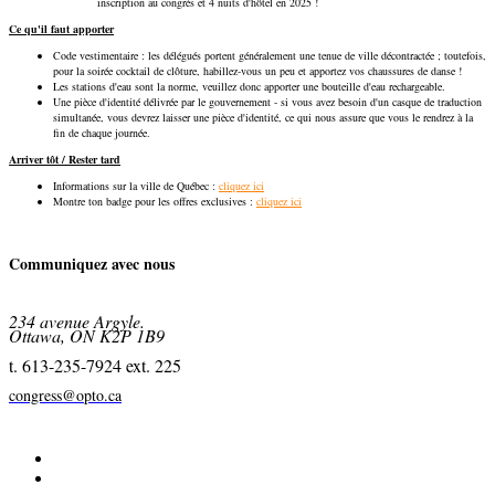
inscription au congrès et 4 nuits d'hôtel en 2025 !
Ce qu'il faut apporter
Code vestimentaire : les délégués portent généralement une tenue de ville décontractée ; toutefois,
pour la soirée cocktail de clôture, habillez-vous un peu et apportez vos chaussures de danse !
Les stations d'eau sont la norme, veuillez donc apporter une bouteille d'eau rechargeable.
Une pièce d'identité délivrée par le gouvernement - si vous avez besoin d'un casque de traduction
simultanée, vous devrez laisser une pièce d'identité, ce qui nous assure que vous le rendrez à la
fin de chaque journée.
Arriver tôt / Rester tard
Informations sur la ville de Québec :
cliquez ici
Montre ton badge pour les offres exclusives :
cliquez ici
Communiquez avec nous
234 avenue Argyle.
Ottawa, ON K2P 1B9
t. 613-235-7924 ext. 225
congress@opto.ca