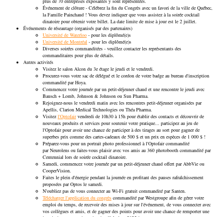
plus de 70 entreprises exposantes y sont représentées.
Événement de clôture - Célébrez la fin du Congrès avec un favori de la ville de Québec,
la Famille Painchaud ! Vous devez indiquer que vous assistez à la soirée cocktail
dinatoire pour obtenir votre billet. La date limite de mise à jour est le 2 juillet.
Événements de réseautage (organisés par des partenaires)
Université de Waterloo
- pour les diplômé(e)s
Université de Montréal
- pour les diplômé(e)s
Diverses soirées commanditées - veuillez contacter les représentants des
commanditaires pour plus de détails.
Autres activités
Visitez le salon Alcon du 3e étage le jeudi et le vendredi.
Procurez-vous votre sac de délégué et le cordon de votre badge au bureau d'inscription
commandité par Hoya.
Commencez votre journée par un petit-déjeuner chaud et une rencontre le jeudi avec
Bausch + Lomb, Johnson & Johnson ou Sun Pharma.
Rejoignez-nous le vendredi matin avec les rencontres petit-déjeuner organisées par
Apellis, Clarion Medical Technologies ou Théa Pharma.
Visitez
l'Optofair
vendredi de 10h30 à 15h pour établir des contacts et découvrir de
nouveaux produits et services pour soutenir votre pratique... participez au jeu de
l'Optofair pour avoir une chance de participer à des tirages au sort pour gagner de
superbes prix comme des cartes-cadeaux de 500 $ et un prix en espèces de 1 000 $ !
Préparez-vous pour un portrait photo professionnel à l'Optofair commandité
par Neurolens ou faites-vous plaisir avec vos amis au 360 photobooth commandité par
Centennial lors de soirée cocktail dinatoire.
Samedi, commencez votre journée par un petit-déjeuner chaud offert par AbbVie ou
CooperVision.
Faites le plein d'énergie pendant la journée en profitant des pauses rafraîchissement
proposées par Optos le samedi.
N'oubliez pas de vous connecter au Wi-Fi gratuit commandité par Santen.
Télécharger l'application du congrès
commandité par Westgroupe afin de gérer votre
emploi du temps, de recevoir des mises à jour sur l'événement, de vous connecter avec
vos collègues et amis, et de gagner des points pour avoir une chance de remporter une